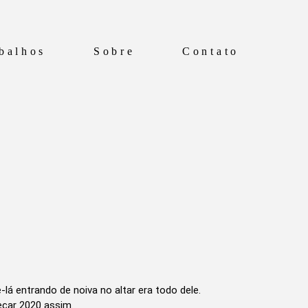
balhos
Sobre
Contato
lá entrando de noiva no altar era todo dele.
eçar 2020 assim.