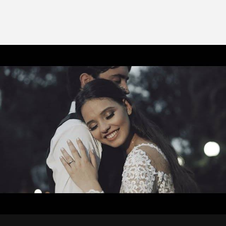
2637
0