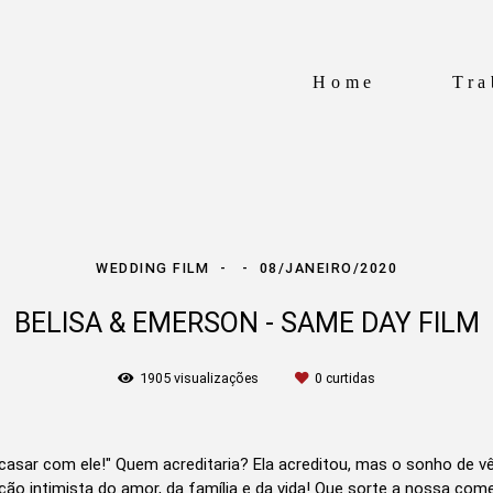
Home
Tra
WEDDING FILM
08/JANEIRO/2020
BELISA & EMERSON - SAME DAY FILM
1905
visualizações
0
curtidas
asar com ele!" Quem acreditaria? Ela acreditou, mas o sonho de vê-
ção intimista do amor, da família e da vida! Que sorte a nossa com