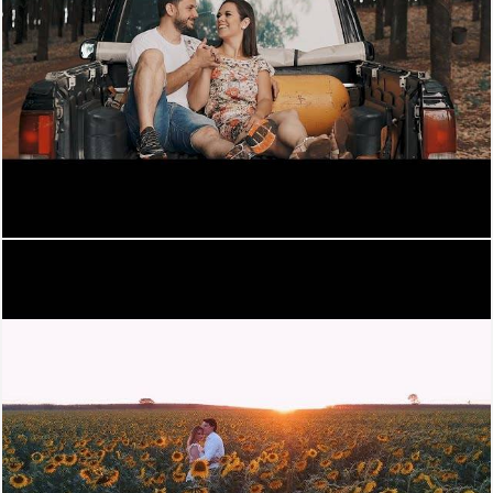
1408
0
1645
0